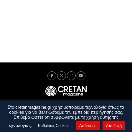
Στο cretanmagazine.gr χρησιμοποιούμε τεχνολογία όπως τα
Ταυτότητα
Πολιτική Απορρήτου
Όροι Χρήσης
cookies για να βελτιώσουμε την εμπειρία περιήγησής σας.
Όροι και Προϋποθέσεις
Επιβεβαιώσετε ότι συμφωνείτε με τη χρήση αυτής της
Copyright © 2014 - 2026 Cretanmagazine. All rights reserved. by
j. bitsakakis
τεχνολογίας.
Ρυθμίσεις Cookies
Απόρριψη
Αποδοχή