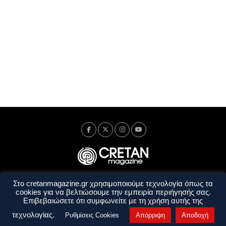
Στο cretanmagazine.gr χρησιμοποιούμε τεχνολογία όπως τα
Ταυτότητα
Πολιτική Απορρήτου
Όροι Χρήσης
cookies για να βελτιώσουμε την εμπειρία περιήγησής σας.
Όροι και Προϋποθέσεις
Επιβεβαιώσετε ότι συμφωνείτε με τη χρήση αυτής της
Copyright © 2014 - 2026 Cretanmagazine. All rights reserved. by
j. bitsakakis
τεχνολογίας.
Ρυθμίσεις Cookies
Απόρριψη
Αποδοχή