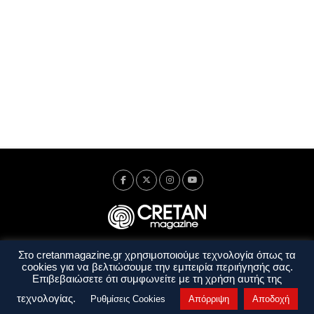
Στο cretanmagazine.gr χρησιμοποιούμε τεχνολογία όπως τα
Ταυτότητα
Πολιτική Απορρήτου
Όροι Χρήσης
cookies για να βελτιώσουμε την εμπειρία περιήγησής σας.
Όροι και Προϋποθέσεις
Επιβεβαιώσετε ότι συμφωνείτε με τη χρήση αυτής της
Copyright © 2014 - 2026 Cretanmagazine. All rights reserved. by
j. bitsakakis
τεχνολογίας.
Ρυθμίσεις Cookies
Απόρριψη
Αποδοχή