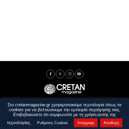
Στο cretanmagazine.gr χρησιμοποιούμε τεχνολογία όπως τα
Ταυτότητα
Πολιτική Απορρήτου
Όροι Χρήσης
cookies για να βελτιώσουμε την εμπειρία περιήγησής σας.
Όροι και Προϋποθέσεις
Επιβεβαιώσετε ότι συμφωνείτε με τη χρήση αυτής της
Copyright © 2014 - 2026 Cretanmagazine. All rights reserved. by
j. bitsakakis
τεχνολογίας.
Ρυθμίσεις Cookies
Απόρριψη
Αποδοχή