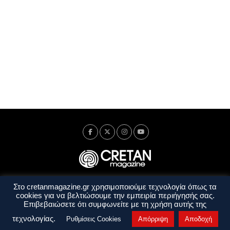
Στο cretanmagazine.gr χρησιμοποιούμε τεχνολογία όπως τα
Ταυτότητα
Πολιτική Απορρήτου
Όροι Χρήσης
cookies για να βελτιώσουμε την εμπειρία περιήγησής σας.
Όροι και Προϋποθέσεις
Επιβεβαιώσετε ότι συμφωνείτε με τη χρήση αυτής της
Copyright © 2014 - 2026 Cretanmagazine. All rights reserved. by
j. bitsakakis
τεχνολογίας.
Ρυθμίσεις Cookies
Απόρριψη
Αποδοχή