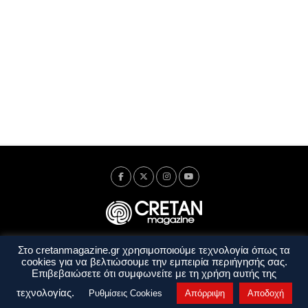
Στο cretanmagazine.gr χρησιμοποιούμε τεχνολογία όπως τα
Ταυτότητα
Πολιτική Απορρήτου
Όροι Χρήσης
cookies για να βελτιώσουμε την εμπειρία περιήγησής σας.
Όροι και Προϋποθέσεις
Επιβεβαιώσετε ότι συμφωνείτε με τη χρήση αυτής της
Copyright © 2014 - 2026 Cretanmagazine. All rights reserved. by
j. bitsakakis
τεχνολογίας.
Ρυθμίσεις Cookies
Απόρριψη
Αποδοχή