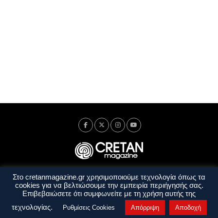
Στο cretanmagazine.gr χρησιμοποιούμε τεχνολογία όπως τα
Ταυτότητα
Πολιτική Απορρήτου
Όροι Χρήσης
cookies για να βελτιώσουμε την εμπειρία περιήγησής σας.
Όροι και Προϋποθέσεις
Επιβεβαιώσετε ότι συμφωνείτε με τη χρήση αυτής της
Copyright © 2014 - 2026 Cretanmagazine. All rights reserved. by
j. bitsakakis
τεχνολογίας.
Ρυθμίσεις Cookies
Απόρριψη
Αποδοχή