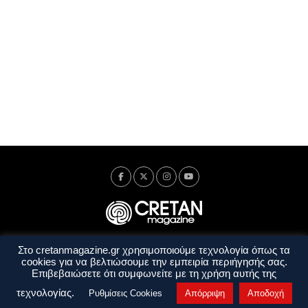
Στο cretanmagazine.gr χρησιμοποιούμε τεχνολογία όπως τα
Ταυτότητα
Πολιτική Απορρήτου
Όροι Χρήσης
cookies για να βελτιώσουμε την εμπειρία περιήγησής σας.
Όροι και Προϋποθέσεις
Επιβεβαιώσετε ότι συμφωνείτε με τη χρήση αυτής της
Copyright © 2014 - 2026 Cretanmagazine. All rights reserved. by
j. bitsakakis
τεχνολογίας.
Ρυθμίσεις Cookies
Απόρριψη
Αποδοχή