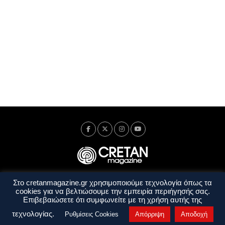
Στο cretanmagazine.gr χρησιμοποιούμε τεχνολογία όπως τα
Ταυτότητα
Πολιτική Απορρήτου
Όροι Χρήσης
cookies για να βελτιώσουμε την εμπειρία περιήγησής σας.
Όροι και Προϋποθέσεις
Επιβεβαιώσετε ότι συμφωνείτε με τη χρήση αυτής της
Copyright © 2014 - 2026 Cretanmagazine. All rights reserved. by
j. bitsakakis
τεχνολογίας.
Ρυθμίσεις Cookies
Απόρριψη
Αποδοχή