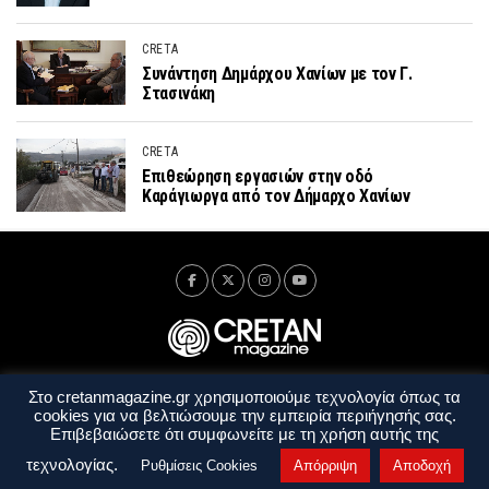
CRETA
Συνάντηση Δημάρχου Χανίων με τον Γ.
Στασινάκη
CRETA
Επιθεώρηση εργασιών στην οδό
Καράγιωργα από τον Δήμαρχο Χανίων
Στο cretanmagazine.gr χρησιμοποιούμε τεχνολογία όπως τα
Ταυτότητα
Πολιτική Απορρήτου
Όροι Χρήσης
cookies για να βελτιώσουμε την εμπειρία περιήγησής σας.
Όροι και Προϋποθέσεις
Επιβεβαιώσετε ότι συμφωνείτε με τη χρήση αυτής της
Copyright © 2014 - 2026 Cretanmagazine. All rights reserved. by
j. bitsakakis
τεχνολογίας.
Ρυθμίσεις Cookies
Απόρριψη
Αποδοχή