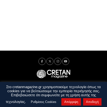
Στο cretanmagazine.gr χρησιμοποιούμε τεχνολογία όπως τα
Ταυτότητα
Πολιτική Απορρήτου
Όροι Χρήσης
cookies για να βελτιώσουμε την εμπειρία περιήγησής σας.
Όροι και Προϋποθέσεις
Επιβεβαιώσετε ότι συμφωνείτε με τη χρήση αυτής της
Copyright © 2014 - 2026 Cretanmagazine. All rights reserved. by
j. bitsakakis
τεχνολογίας.
Ρυθμίσεις Cookies
Απόρριψη
Αποδοχή