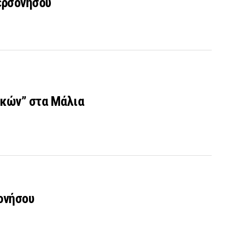
ερσονήσου
ικών” στα Μάλια
ονήσου