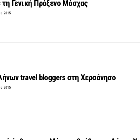
 τη Γενική Πρόξενο Μόσχας
ου 2015
ήνων travel bloggers στη Χερσόνησο
ου 2015