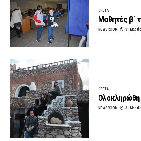
CRETA
Μαθητές β΄ τ
NEWSROOM
31 Μαρτί
CRETA
Ολοκληρώθηκε
NEWSROOM
31 Μαρτί