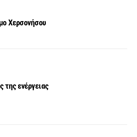
μο Χερσονήσου
ς της ενέργειας