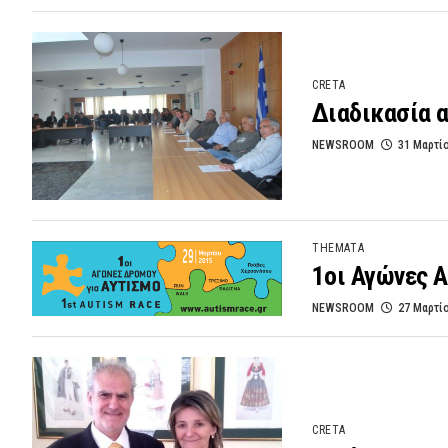
CRETA
Διαδικασία 
NEWSROOM
31 Μαρτί
THEMATA
1οι Αγώνες 
NEWSROOM
27 Μαρτί
CRETA