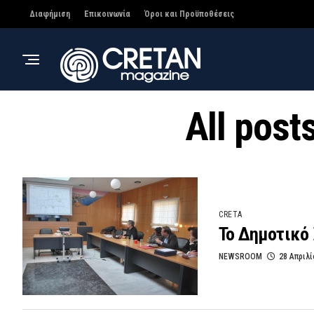
Διαφήμιση
Επικοινωνία
Όροι και Προϋποθέσεις
All pos
CRETA
Το Δημοτικό 
NEWSROOM
28 Απριλί