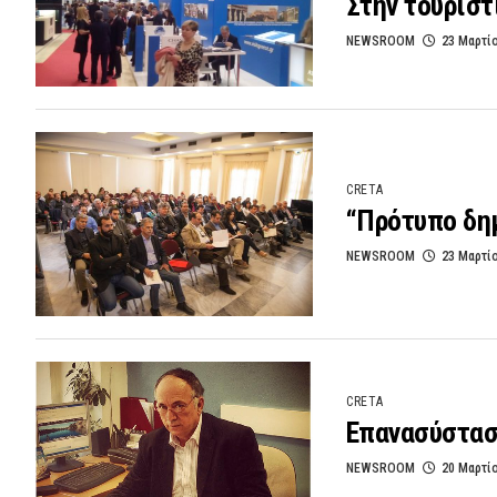
Στην τουρισ
NEWSROOM
23 Μαρτί
CRETA
“Πρότυπο δη
NEWSROOM
23 Μαρτί
CRETA
Επανασύστασ
NEWSROOM
20 Μαρτί