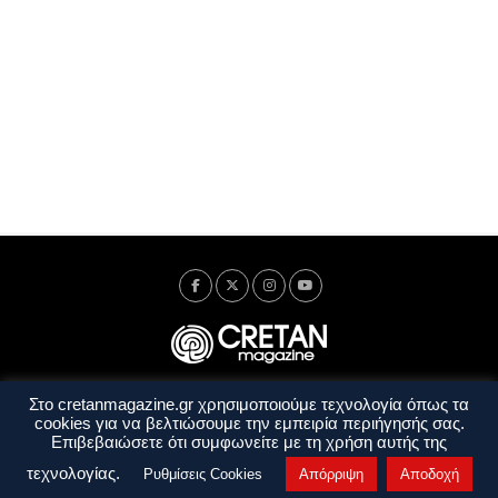
Στο cretanmagazine.gr χρησιμοποιούμε τεχνολογία όπως τα
Ταυτότητα
Πολιτική Απορρήτου
Όροι Χρήσης
cookies για να βελτιώσουμε την εμπειρία περιήγησής σας.
Όροι και Προϋποθέσεις
Επιβεβαιώσετε ότι συμφωνείτε με τη χρήση αυτής της
Copyright © 2014 - 2026 Cretanmagazine. All rights reserved. by
j. bitsakakis
τεχνολογίας.
Ρυθμίσεις Cookies
Απόρριψη
Αποδοχή