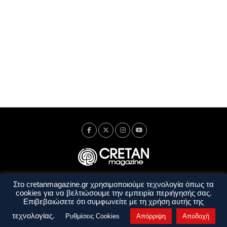
Στο cretanmagazine.gr χρησιμοποιούμε τεχνολογία όπως τα
Ταυτότητα
Πολιτική Απορρήτου
Όροι Χρήσης
cookies για να βελτιώσουμε την εμπειρία περιήγησής σας.
Όροι και Προϋποθέσεις
Επιβεβαιώσετε ότι συμφωνείτε με τη χρήση αυτής της
Copyright © 2014 - 2026 Cretanmagazine. All rights reserved. by
j. bitsakakis
τεχνολογίας.
Ρυθμίσεις Cookies
Απόρριψη
Αποδοχή