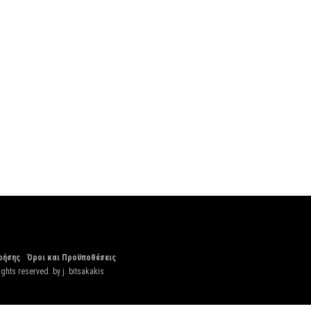
ρήσης
Όροι και Προϋποθέσεις
ights reserved. by
j. bitsakakis