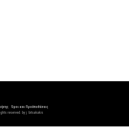
ρήσης
Όροι και Προϋποθέσεις
ights reserved. by
j. bitsakakis