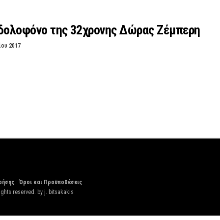
 δολοφόνο της 32χρονης Δώρας Ζέμπερη
ίου 2017
ρήσης
Όροι και Προϋποθέσεις
ights reserved. by
j. bitsakakis