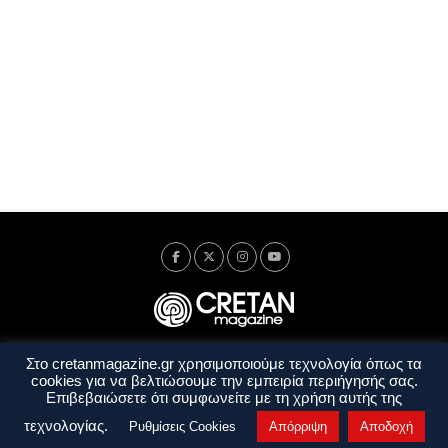
Στο cretanmagazine.gr χρησιμοποιούμε τεχνολογία όπως τα
Ταυτότητα
Πολιτική Απορρήτου
Όροι Χρήσης
cookies για να βελτιώσουμε την εμπειρία περιήγησής σας.
Όροι και Προϋποθέσεις
Επιβεβαιώσετε ότι συμφωνείτε με τη χρήση αυτής της
Copyright © 2014 - 2026 Cretanmagazine. All rights reserved. by
j. bitsakakis
τεχνολογίας.
Ρυθμίσεις Cookies
Απόρριψη
Αποδοχή