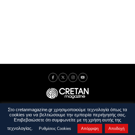
Στο cretanmagazine.gr χρησιμοποιούμε τεχνολογία όπως τα
Ταυτότητα
Πολιτική Απορρήτου
Όροι Χρήσης
cookies για να βελτιώσουμε την εμπειρία περιήγησής σας.
Όροι και Προϋποθέσεις
Επιβεβαιώσετε ότι συμφωνείτε με τη χρήση αυτής της
Copyright © 2014 - 2026 Cretanmagazine. All rights reserved. by
j. bitsakakis
τεχνολογίας.
Ρυθμίσεις Cookies
Απόρριψη
Αποδοχή