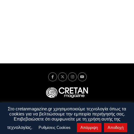
Στο cretanmagazine.gr χρησιμοποιούμε τεχνολογία όπως τα
Ταυτότητα
Πολιτική Απορρήτου
Όροι Χρήσης
cookies για να βελτιώσουμε την εμπειρία περιήγησής σας.
Όροι και Προϋποθέσεις
Επιβεβαιώσετε ότι συμφωνείτε με τη χρήση αυτής της
Copyright © 2014 - 2026 Cretanmagazine. All rights reserved. by
j. bitsakakis
τεχνολογίας.
Ρυθμίσεις Cookies
Απόρριψη
Αποδοχή