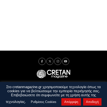
Στο cretanmagazine.gr χρησιμοποιούμε τεχνολογία όπως τα
Ταυτότητα
Πολιτική Απορρήτου
Όροι Χρήσης
cookies για να βελτιώσουμε την εμπειρία περιήγησής σας.
Όροι και Προϋποθέσεις
Επιβεβαιώσετε ότι συμφωνείτε με τη χρήση αυτής της
Copyright © 2014 - 2026 Cretanmagazine. All rights reserved. by
j. bitsakakis
τεχνολογίας.
Ρυθμίσεις Cookies
Απόρριψη
Αποδοχή