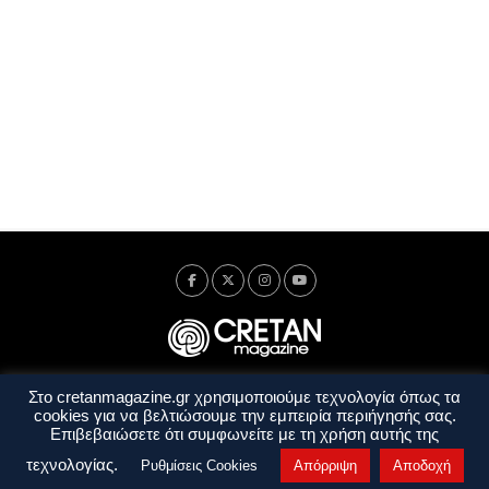
Στο cretanmagazine.gr χρησιμοποιούμε τεχνολογία όπως τα
Ταυτότητα
Πολιτική Απορρήτου
Όροι Χρήσης
cookies για να βελτιώσουμε την εμπειρία περιήγησής σας.
Όροι και Προϋποθέσεις
Επιβεβαιώσετε ότι συμφωνείτε με τη χρήση αυτής της
Copyright © 2014 - 2026 Cretanmagazine. All rights reserved. by
j. bitsakakis
τεχνολογίας.
Ρυθμίσεις Cookies
Απόρριψη
Αποδοχή