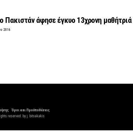
ο Πακιστάν άφησε έγκυο 13χρονη μαθήτριά
ου 2016
ρήσης
Όροι και Προϋποθέσεις
ights reserved. by
j. bitsakakis