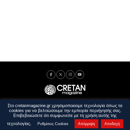
Στο cretanmagazine.gr χρησιμοποιούμε τεχνολογία όπως τα
Ταυτότητα
Πολιτική Απορρήτου
Όροι Χρήσης
cookies για να βελτιώσουμε την εμπειρία περιήγησής σας.
Όροι και Προϋποθέσεις
Επιβεβαιώσετε ότι συμφωνείτε με τη χρήση αυτής της
Copyright © 2014 - 2026 Cretanmagazine. All rights reserved. by
j. bitsakakis
τεχνολογίας.
Ρυθμίσεις Cookies
Απόρριψη
Αποδοχή