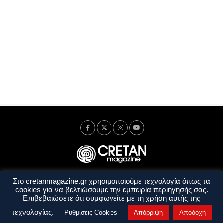
Στο cretanmagazine.gr χρησιμοποιούμε τεχνολογία όπως τα
Ταυτότητα
Πολιτική Απορρήτου
Όροι Χρήσης
cookies για να βελτιώσουμε την εμπειρία περιήγησής σας.
Όροι και Προϋποθέσεις
Επιβεβαιώσετε ότι συμφωνείτε με τη χρήση αυτής της
Copyright © 2014 - 2026 Cretanmagazine. All rights reserved. by
j. bitsakakis
τεχνολογίας.
Ρυθμίσεις Cookies
Απόρριψη
Αποδοχή