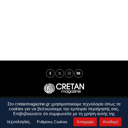
Στο cretanmagazine.gr χρησιμοποιούμε τεχνολογία όπως τα
Ταυτότητα
Πολιτική Απορρήτου
Όροι Χρήσης
cookies για να βελτιώσουμε την εμπειρία περιήγησής σας.
Όροι και Προϋποθέσεις
Επιβεβαιώσετε ότι συμφωνείτε με τη χρήση αυτής της
Copyright © 2014 - 2026 Cretanmagazine. All rights reserved. by
j. bitsakakis
τεχνολογίας.
Ρυθμίσεις Cookies
Απόρριψη
Αποδοχή