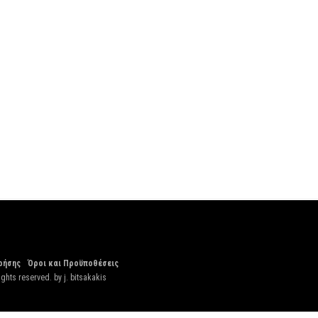
ρήσης
Όροι και Προϋποθέσεις
ights reserved. by
j. bitsakakis