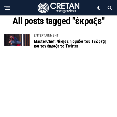
All posts tagged "έκραξε"
ENTERTAINMENT
MasterChef: Νίκησε η ομάδα του Τζώρτζη
και τον έκραξε το Twitter