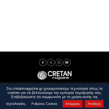
Στο cretanmagazine.gr χρησιμοποιούμε τεχνολογία όπως τα
Ταυτότητα
Πολιτική Απορρήτου
Όροι Χρήσης
cookies για να βελτιώσουμε την εμπειρία περιήγησής σας.
Όροι και Προϋποθέσεις
Επιβεβαιώσετε ότι συμφωνείτε με τη χρήση αυτής της
Copyright © 2014 - 2026 Cretanmagazine. All rights reserved. by
j. bitsakakis
τεχνολογίας.
Ρυθμίσεις Cookies
Απόρριψη
Αποδοχή