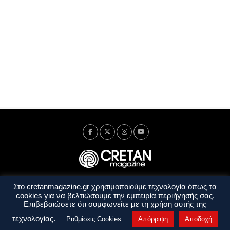
Στο cretanmagazine.gr χρησιμοποιούμε τεχνολογία όπως τα
Ταυτότητα
Πολιτική Απορρήτου
Όροι Χρήσης
cookies για να βελτιώσουμε την εμπειρία περιήγησής σας.
Όροι και Προϋποθέσεις
Επιβεβαιώσετε ότι συμφωνείτε με τη χρήση αυτής της
Copyright © 2014 - 2026 Cretanmagazine. All rights reserved. by
j. bitsakakis
τεχνολογίας.
Ρυθμίσεις Cookies
Απόρριψη
Αποδοχή