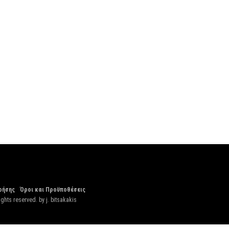
ρήσης
Όροι και Προϋποθέσεις
ights reserved. by
j. bitsakakis