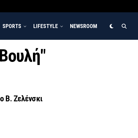
SPORTS
LIFESTYLE
NEWSROOM
 Βουλή"
 ο Β. Ζελένσκι