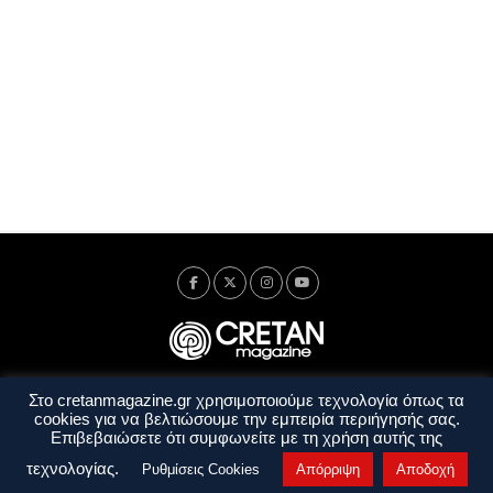
Στο cretanmagazine.gr χρησιμοποιούμε τεχνολογία όπως τα
Ταυτότητα
Πολιτική Απορρήτου
Όροι Χρήσης
cookies για να βελτιώσουμε την εμπειρία περιήγησής σας.
Όροι και Προϋποθέσεις
Επιβεβαιώσετε ότι συμφωνείτε με τη χρήση αυτής της
Copyright © 2014 - 2026 Cretanmagazine. All rights reserved. by
j. bitsakakis
τεχνολογίας.
Ρυθμίσεις Cookies
Απόρριψη
Αποδοχή