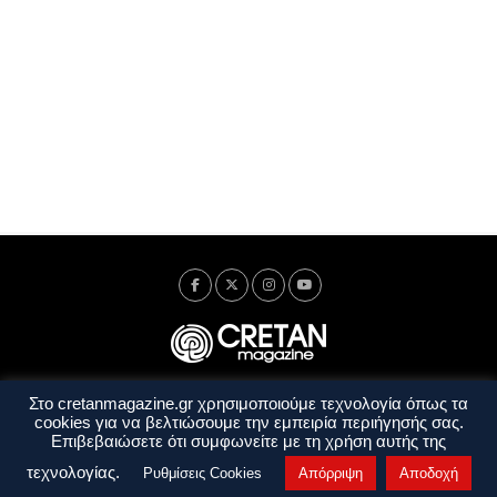
Στο cretanmagazine.gr χρησιμοποιούμε τεχνολογία όπως τα
Ταυτότητα
Πολιτική Απορρήτου
Όροι Χρήσης
cookies για να βελτιώσουμε την εμπειρία περιήγησής σας.
Όροι και Προϋποθέσεις
Επιβεβαιώσετε ότι συμφωνείτε με τη χρήση αυτής της
Copyright © 2014 - 2026 Cretanmagazine. All rights reserved. by
j. bitsakakis
τεχνολογίας.
Ρυθμίσεις Cookies
Απόρριψη
Αποδοχή