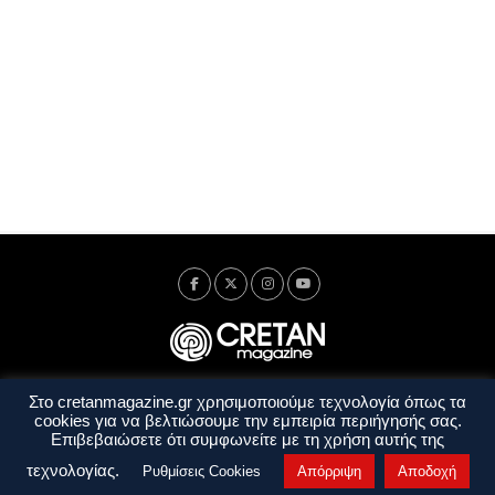
Στο cretanmagazine.gr χρησιμοποιούμε τεχνολογία όπως τα
Ταυτότητα
Πολιτική Απορρήτου
Όροι Χρήσης
cookies για να βελτιώσουμε την εμπειρία περιήγησής σας.
Όροι και Προϋποθέσεις
Επιβεβαιώσετε ότι συμφωνείτε με τη χρήση αυτής της
Copyright © 2014 - 2026 Cretanmagazine. All rights reserved. by
j. bitsakakis
τεχνολογίας.
Ρυθμίσεις Cookies
Απόρριψη
Αποδοχή