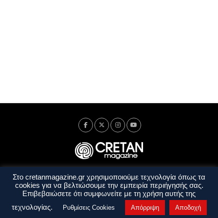
Στο cretanmagazine.gr χρησιμοποιούμε τεχνολογία όπως τα
Ταυτότητα
Πολιτική Απορρήτου
Όροι Χρήσης
cookies για να βελτιώσουμε την εμπειρία περιήγησής σας.
Όροι και Προϋποθέσεις
Επιβεβαιώσετε ότι συμφωνείτε με τη χρήση αυτής της
Copyright © 2014 - 2026 Cretanmagazine. All rights reserved. by
j. bitsakakis
τεχνολογίας.
Ρυθμίσεις Cookies
Απόρριψη
Αποδοχή