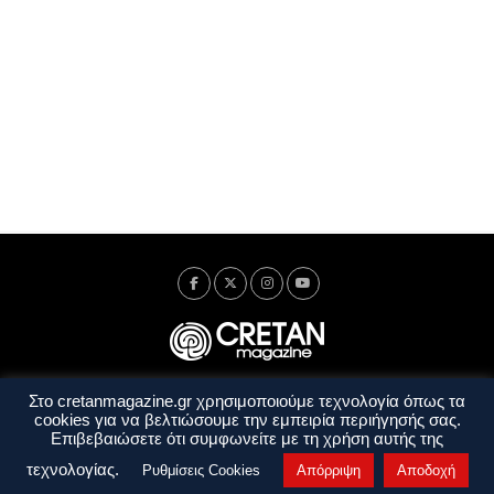
Στο cretanmagazine.gr χρησιμοποιούμε τεχνολογία όπως τα
Ταυτότητα
Πολιτική Απορρήτου
Όροι Χρήσης
cookies για να βελτιώσουμε την εμπειρία περιήγησής σας.
Όροι και Προϋποθέσεις
Επιβεβαιώσετε ότι συμφωνείτε με τη χρήση αυτής της
Copyright © 2014 - 2026 Cretanmagazine. All rights reserved. by
j. bitsakakis
τεχνολογίας.
Ρυθμίσεις Cookies
Απόρριψη
Αποδοχή