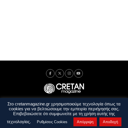
Στο cretanmagazine.gr χρησιμοποιούμε τεχνολογία όπως τα
Ταυτότητα
Πολιτική Απορρήτου
Όροι Χρήσης
cookies για να βελτιώσουμε την εμπειρία περιήγησής σας.
Όροι και Προϋποθέσεις
Επιβεβαιώσετε ότι συμφωνείτε με τη χρήση αυτής της
Copyright © 2014 - 2026 Cretanmagazine. All rights reserved. by
j. bitsakakis
τεχνολογίας.
Ρυθμίσεις Cookies
Απόρριψη
Αποδοχή