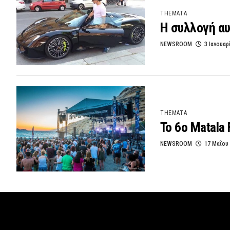
THEMATA
Η συλλογή αυ
NEWSROOM
3 Ιανουαρ
THEMATA
Το 6ο Matala
NEWSROOM
17 Μαΐου