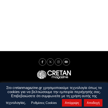
Στο cretanmagazine.gr χρησιμοποιούμε τεχνολογία όπως τα
Ταυτότητα
Πολιτική Απορρήτου
Όροι Χρήσης
cookies για να βελτιώσουμε την εμπειρία περιήγησής σας.
Όροι και Προϋποθέσεις
Επιβεβαιώσετε ότι συμφωνείτε με τη χρήση αυτής της
Copyright © 2014 - 2026 Cretanmagazine. All rights reserved. by
j. bitsakakis
τεχνολογίας.
Ρυθμίσεις Cookies
Απόρριψη
Αποδοχή