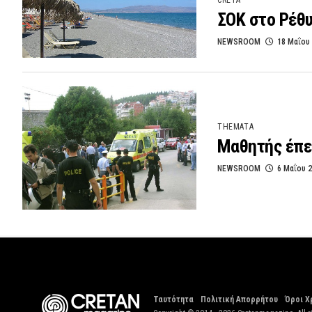
CRETA
ΣΟΚ στο Ρέθυ
NEWSROOM
18 Μαΐου
THEMATA
Μαθητής έπεσ
NEWSROOM
6 Μαΐου 
Ταυτότητα
Πολιτική Απορρήτου
Όροι Χ