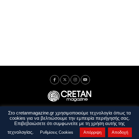
Στο cretanmagazine.gr χρησιμοποιούμε τεχνολογία όπως τα
Ταυτότητα
Πολιτική Απορρήτου
Όροι Χρήσης
cookies για να βελτιώσουμε την εμπειρία περιήγησής σας.
Όροι και Προϋποθέσεις
Επιβεβαιώσετε ότι συμφωνείτε με τη χρήση αυτής της
Copyright © 2014 - 2026 Cretanmagazine. All rights reserved. by
j. bitsakakis
τεχνολογίας.
Ρυθμίσεις Cookies
Απόρριψη
Αποδοχή