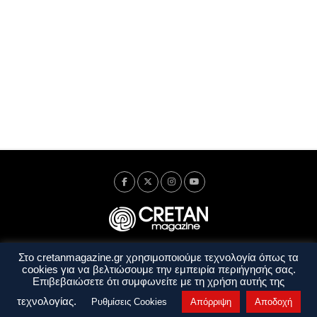
Στο cretanmagazine.gr χρησιμοποιούμε τεχνολογία όπως τα
Ταυτότητα
Πολιτική Απορρήτου
Όροι Χρήσης
cookies για να βελτιώσουμε την εμπειρία περιήγησής σας.
Όροι και Προϋποθέσεις
Επιβεβαιώσετε ότι συμφωνείτε με τη χρήση αυτής της
Copyright © 2014 - 2026 Cretanmagazine. All rights reserved. by
j. bitsakakis
τεχνολογίας.
Ρυθμίσεις Cookies
Απόρριψη
Αποδοχή