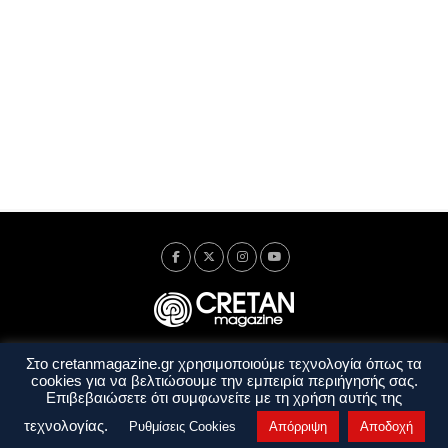
Στο cretanmagazine.gr χρησιμοποιούμε τεχνολογία όπως τα
Ταυτότητα
Πολιτική Απορρήτου
Όροι Χρήσης
cookies για να βελτιώσουμε την εμπειρία περιήγησής σας.
Όροι και Προϋποθέσεις
Επιβεβαιώσετε ότι συμφωνείτε με τη χρήση αυτής της
Copyright © 2014 - 2026 Cretanmagazine. All rights reserved. by
j. bitsakakis
τεχνολογίας.
Ρυθμίσεις Cookies
Απόρριψη
Αποδοχή