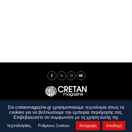
Στο cretanmagazine.gr χρησιμοποιούμε τεχνολογία όπως τα
Ταυτότητα
Πολιτική Απορρήτου
Όροι Χρήσης
cookies για να βελτιώσουμε την εμπειρία περιήγησής σας.
Όροι και Προϋποθέσεις
Επιβεβαιώσετε ότι συμφωνείτε με τη χρήση αυτής της
Copyright © 2014 - 2026 Cretanmagazine. All rights reserved. by
j. bitsakakis
τεχνολογίας.
Ρυθμίσεις Cookies
Απόρριψη
Αποδοχή