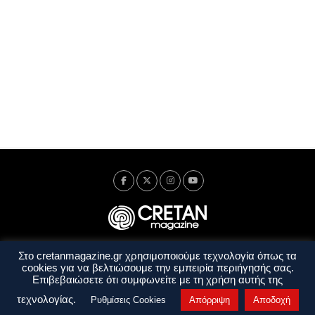
Στο cretanmagazine.gr χρησιμοποιούμε τεχνολογία όπως τα
Ταυτότητα
Πολιτική Απορρήτου
Όροι Χρήσης
cookies για να βελτιώσουμε την εμπειρία περιήγησής σας.
Όροι και Προϋποθέσεις
Επιβεβαιώσετε ότι συμφωνείτε με τη χρήση αυτής της
Copyright © 2014 - 2026 Cretanmagazine. All rights reserved. by
j. bitsakakis
τεχνολογίας.
Ρυθμίσεις Cookies
Απόρριψη
Αποδοχή