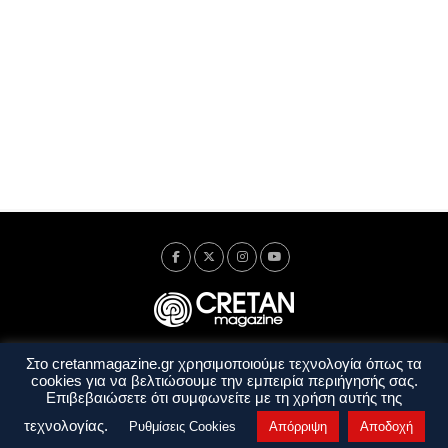
Στο cretanmagazine.gr χρησιμοποιούμε τεχνολογία όπως τα
Ταυτότητα
Πολιτική Απορρήτου
Όροι Χρήσης
cookies για να βελτιώσουμε την εμπειρία περιήγησής σας.
Όροι και Προϋποθέσεις
Επιβεβαιώσετε ότι συμφωνείτε με τη χρήση αυτής της
Copyright © 2014 - 2026 Cretanmagazine. All rights reserved. by
j. bitsakakis
τεχνολογίας.
Ρυθμίσεις Cookies
Απόρριψη
Αποδοχή