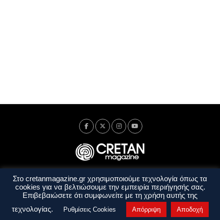
Στο cretanmagazine.gr χρησιμοποιούμε τεχνολογία όπως τα
Ταυτότητα
Πολιτική Απορρήτου
Όροι Χρήσης
cookies για να βελτιώσουμε την εμπειρία περιήγησής σας.
Όροι και Προϋποθέσεις
Επιβεβαιώσετε ότι συμφωνείτε με τη χρήση αυτής της
Copyright © 2014 - 2026 Cretanmagazine. All rights reserved. by
j. bitsakakis
τεχνολογίας.
Ρυθμίσεις Cookies
Απόρριψη
Αποδοχή