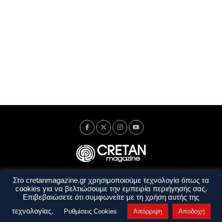
Στο cretanmagazine.gr χρησιμοποιούμε τεχνολογία όπως τα
Ταυτότητα
Πολιτική Απορρήτου
Όροι Χρήσης
cookies για να βελτιώσουμε την εμπειρία περιήγησής σας.
Όροι και Προϋποθέσεις
Επιβεβαιώσετε ότι συμφωνείτε με τη χρήση αυτής της
Copyright © 2014 - 2026 Cretanmagazine. All rights reserved. by
j. bitsakakis
τεχνολογίας.
Ρυθμίσεις Cookies
Απόρριψη
Αποδοχή