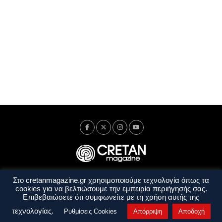
Στο cretanmagazine.gr χρησιμοποιούμε τεχνολογία όπως τα
Ταυτότητα
Πολιτική Απορρήτου
Όροι Χρήσης
cookies για να βελτιώσουμε την εμπειρία περιήγησής σας.
Όροι και Προϋποθέσεις
Επιβεβαιώσετε ότι συμφωνείτε με τη χρήση αυτής της
Copyright © 2014 - 2026 Cretanmagazine. All rights reserved. by
j. bitsakakis
τεχνολογίας.
Ρυθμίσεις Cookies
Απόρριψη
Αποδοχή