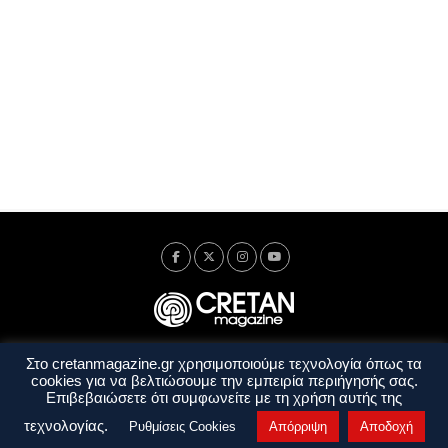
Στο cretanmagazine.gr χρησιμοποιούμε τεχνολογία όπως τα
Ταυτότητα
Πολιτική Απορρήτου
Όροι Χρήσης
cookies για να βελτιώσουμε την εμπειρία περιήγησής σας.
Όροι και Προϋποθέσεις
Επιβεβαιώσετε ότι συμφωνείτε με τη χρήση αυτής της
Copyright © 2014 - 2026 Cretanmagazine. All rights reserved. by
j. bitsakakis
τεχνολογίας.
Ρυθμίσεις Cookies
Απόρριψη
Αποδοχή