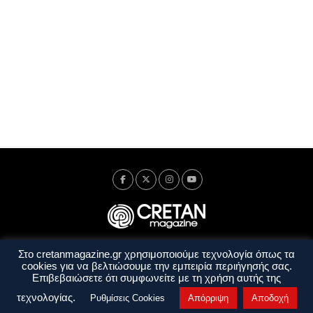
Στο cretanmagazine.gr χρησιμοποιούμε τεχνολογία όπως τα
Ταυτότητα
Πολιτική Απορρήτου
Όροι Χρήσης
cookies για να βελτιώσουμε την εμπειρία περιήγησής σας.
Όροι και Προϋποθέσεις
Επιβεβαιώσετε ότι συμφωνείτε με τη χρήση αυτής της
Copyright © 2014 - 2026 Cretanmagazine. All rights reserved. by
j. bitsakakis
τεχνολογίας.
Ρυθμίσεις Cookies
Απόρριψη
Αποδοχή